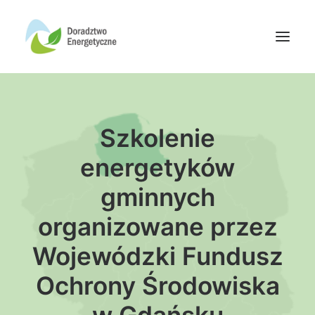
Oferta doradców
Szkolenie
Aktualności
Wydarzenia
energetyków
Oferta finansowania
gminnych
Wiedza
organizowane przez
Media
Wojewódzki Fundusz
Kontakt
Ochrony Środowiska
Wyszukiwanie