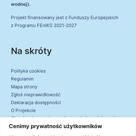
wodnej).
Projekt finansowany jest z Funduszy Europejskich
z Programu FEnIKS 2021-2027
Na skróty
Polityka cookies
Regulamin
Mapa strony
Zgłoś nieprawidłowość
Deklaracja dostępności
O Projekcie
Obowiązek przestrzegania zasad równościowych
Cenimy prywatność użytkowników
oraz warunków podstawowych
Klauzule informacyjne