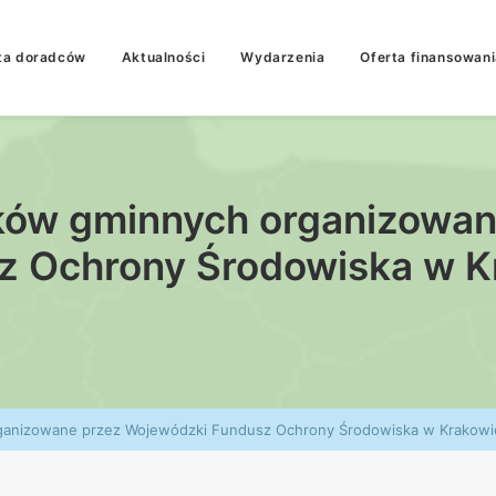
ta doradców
Aktualności
Wydarzenia
Oferta finansowani
ków gminnych organizowa
z Ochrony Środowiska w K
ganizowane przez Wojewódzki Fundusz Ochrony Środowiska w Krakowi