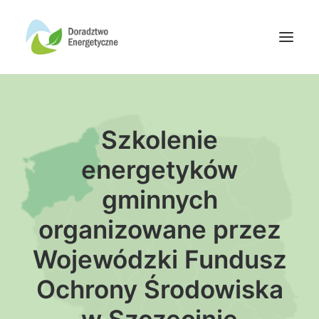
Oferta doradców
Szkolenie
Aktualności
Wydarzenia
energetyków
Oferta finansowania
gminnych
Wiedza
organizowane przez
Media
Wojewódzki Fundusz
Kontakt
Ochrony Środowiska
Wyszukiwanie