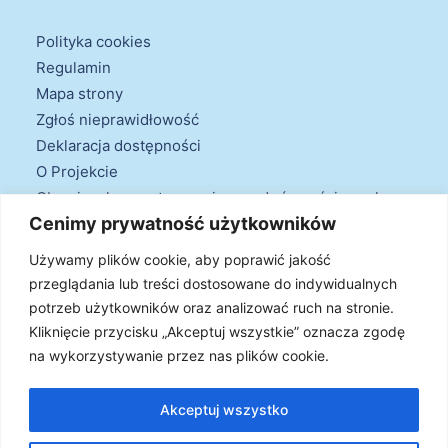
Polityka cookies
Regulamin
Mapa strony
Zgłoś nieprawidłowość
Deklaracja dostępności
O Projekcie
Obowiązek przestrzegania zasad równościowych
Cenimy prywatność użytkowników
oraz warunków podstawowych
Klauzule informacyjne
Używamy plików cookie, aby poprawić jakość
przeglądania lub treści dostosowane do indywidualnych
potrzeb użytkowników oraz analizować ruch na stronie.
Kliknięcie przycisku „Akceptuj wszystkie” oznacza zgodę
na wykorzystywanie przez nas plików cookie.
© 2026 Projekt Doradztwa Energetycznego. Wszystkie prawa
zastrzeżone
Akceptuj wszystko