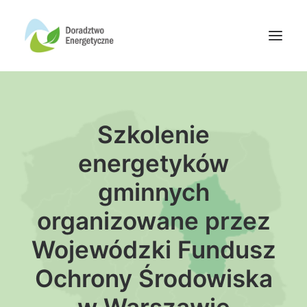
Oferta doradców
Szkolenie
Aktualności
Wydarzenia
energetyków
Oferta finansowania
gminnych
Wiedza
organizowane przez
Media
Wojewódzki Fundusz
Kontakt
Ochrony Środowiska
Wyszukiwanie