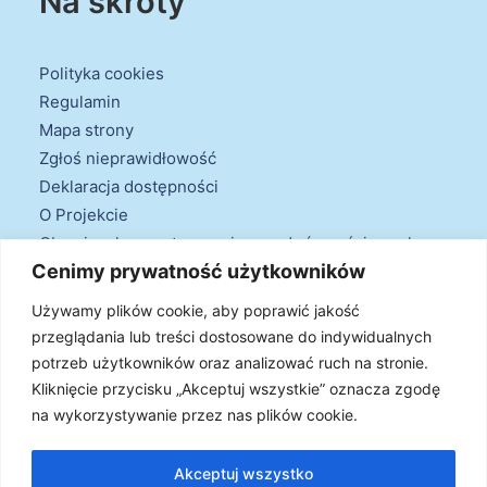
Na skróty
Polityka cookies
Regulamin
Mapa strony
Zgłoś nieprawidłowość
Deklaracja dostępności
O Projekcie
Obowiązek przestrzegania zasad równościowych
Cenimy prywatność użytkowników
oraz warunków podstawowych
Klauzule informacyjne
Używamy plików cookie, aby poprawić jakość
przeglądania lub treści dostosowane do indywidualnych
potrzeb użytkowników oraz analizować ruch na stronie.
Kliknięcie przycisku „Akceptuj wszystkie” oznacza zgodę
na wykorzystywanie przez nas plików cookie.
© 2026 Projekt Doradztwa Energetycznego. Wszystkie prawa
zastrzeżone
Akceptuj wszystko