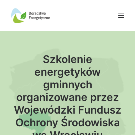
Oferta doradców
Szkolenie
Aktualności
Wydarzenia
energetyków
Oferta finansowania
gminnych
Wiedza
organizowane przez
Media
Wojewódzki Fundusz
Kontakt
Ochrony Środowiska
Wyszukiwanie