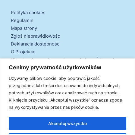
Polityka cookies
Regulamin
Mapa strony
Zgłoś nieprawidłowość
Deklaracja dostępności
O Projekcie
Obowiązek przestrzegania zasad równościowych
Cenimy prywatność użytkowników
oraz warunków podstawowych
Klauzule informacyjne
Używamy plików cookie, aby poprawić jakość
przeglądania lub treści dostosowane do indywidualnych
potrzeb użytkowników oraz analizować ruch na stronie.
Kliknięcie przycisku „Akceptuj wszystkie” oznacza zgodę
na wykorzystywanie przez nas plików cookie.
© 2026 Projekt Doradztwa Energetycznego. Wszystkie prawa
zastrzeżone
Akceptuj wszystko