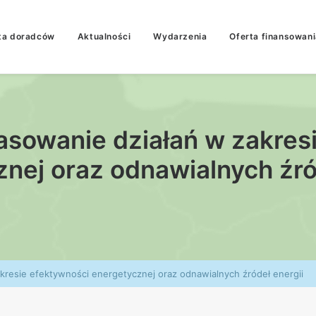
ta doradców
Aktualności
Wydarzenia
Oferta finansowani
nasowanie działań w zakres
nej oraz odnawialnych źró
akresie efektywności energetycznej oraz odnawialnych źródeł energii