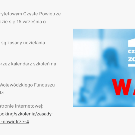
rytetowym Czyste Powietrze
dzie się 15 września o
 są zasady udzielania
przez kalendarz szkoleń na
z Wojewódzkiego Funduszu
zi.
stronie internetowej:
ooking/szkolenia/zasady-
e-powietrze-4