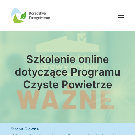
Oferta doradców
Szkolenie online
Aktualności
Wydarzenia
dotyczące Programu
Oferta finansowania
Czyste Powietrze
Wiedza
Media
Kontakt
Wyszukiwanie
Strona Główna