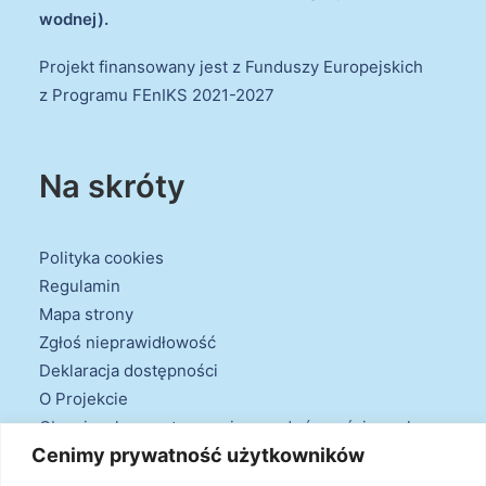
wodnej).
Projekt finansowany jest z Funduszy Europejskich
z Programu FEnIKS 2021-2027
Na skróty
Polityka cookies
Regulamin
Mapa strony
Zgłoś nieprawidłowość
Deklaracja dostępności
O Projekcie
Obowiązek przestrzegania zasad równościowych
Cenimy prywatność użytkowników
oraz warunków podstawowych
Klauzule informacyjne