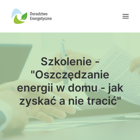
Oferta doradców
Szkolenie -
Aktualności
Wydarzenia
"Oszczędzanie
Oferta finansowania
energii w domu - jak
Wiedza
zyskać a nie tracić"
Media
Kontakt
Wyszukiwanie