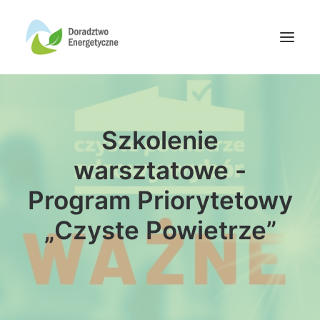
Oferta doradców
Szkolenie
Aktualności
Wydarzenia
warsztatowe -
Oferta finansowania
Program Priorytetowy
Wiedza
„Czyste Powietrze”
Media
Kontakt
Wyszukiwanie