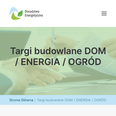
Oferta doradców
Targi budowlane DOM
Aktualności
Wydarzenia
/ ENERGIA / OGRÓD
Oferta finansowania
Wiedza
Media
Kontakt
Strona Główna
Targi budowlane DOM / ENERGIA / OGRÓD
Wyszukiwanie