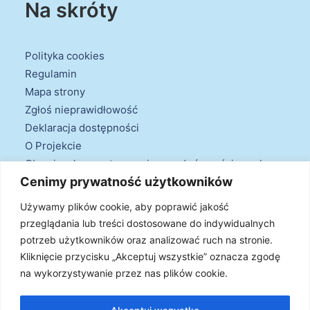
Na skróty
Polityka cookies
Regulamin
Mapa strony
Zgłoś nieprawidłowość
Deklaracja dostępności
O Projekcie
Obowiązek przestrzegania zasad równościowych
Cenimy prywatność użytkowników
oraz warunków podstawowych
Klauzule informacyjne
Używamy plików cookie, aby poprawić jakość
przeglądania lub treści dostosowane do indywidualnych
potrzeb użytkowników oraz analizować ruch na stronie.
Kliknięcie przycisku „Akceptuj wszystkie” oznacza zgodę
na wykorzystywanie przez nas plików cookie.
© 2026 Projekt Doradztwa Energetycznego. Wszystkie prawa
zastrzeżone