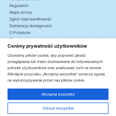
Regulamin
Mapa strony
Zgłoś nieprawidłowość
Deklaracja dostępności
O Projekcie
Obowiązek przestrzegania zasad równościowych
Cenimy prywatność użytkowników
oraz warunków podstawowych
Klauzule informacyjne
Używamy plików cookie, aby poprawić jakość
przeglądania lub treści dostosowane do indywidualnych
potrzeb użytkowników oraz analizować ruch na stronie.
Kliknięcie przycisku „Akceptuj wszystkie” oznacza zgodę
na wykorzystywanie przez nas plików cookie.
© 2026 Projekt Doradztwa Energetycznego. Wszystkie prawa
zastrzeżone
Akceptuj wszystko
Odrzuć wszystkie