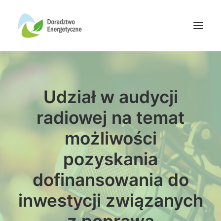
Oferta doradców
Udział w audycji
Aktualności
Wydarzenia
radiowej na temat
Oferta finansowania
możliwości
Wiedza
pozyskania
Media
dofinansowania do
Kontakt
inwestycji związanych
Wyszukiwanie