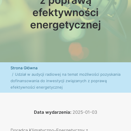
z poprawą
efektywności
energetycznej
Strona Główna
Udział w audycji radiowej na temat możliwości pozyskania
dofinansowania do inwestycji związanych z poprawą
efektywności energetycznej
Data wydarzenia:
2025-01-03
Doradca Klimatyczno-Energetyczny z