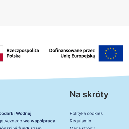
Na skróty
podarki Wodnej
Polityka cookies
rgetycznego
we współpracy
Regulamin
ewódzkimi funduszami
Mapa strony