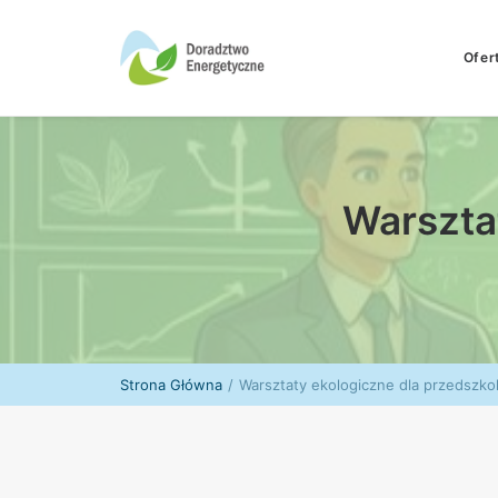
Ofer
Warszta
Strona Główna
Warsztaty ekologiczne dla przedszk