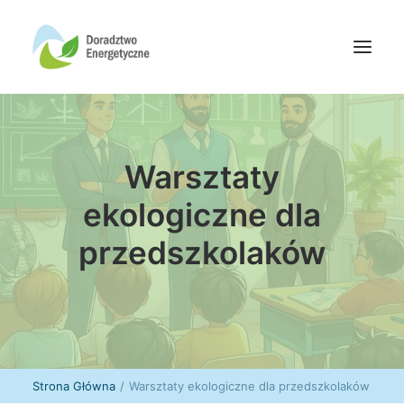
Oferta doradców
Warsztaty
Aktualności
Wydarzenia
ekologiczne dla
Oferta finansowania
przedszkolaków
Wiedza
Media
Kontakt
Wyszukiwanie
Strona Główna
Warsztaty ekologiczne dla przedszkolaków