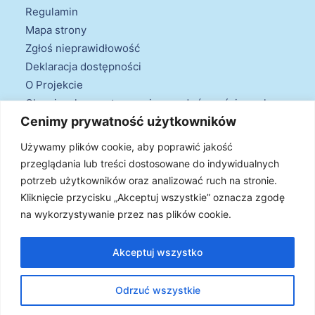
Regulamin
Mapa strony
Zgłoś nieprawidłowość
Deklaracja dostępności
O Projekcie
Obowiązek przestrzegania zasad równościowych
Cenimy prywatność użytkowników
oraz warunków podstawowych
Klauzule informacyjne
Używamy plików cookie, aby poprawić jakość
przeglądania lub treści dostosowane do indywidualnych
potrzeb użytkowników oraz analizować ruch na stronie.
Kliknięcie przycisku „Akceptuj wszystkie” oznacza zgodę
na wykorzystywanie przez nas plików cookie.
© 2026 Projekt Doradztwa Energetycznego. Wszystkie prawa
zastrzeżone
Akceptuj wszystko
Odrzuć wszystkie