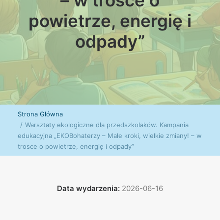
– w trosce o
powietrze, energię i
odpady”
Strona Główna
Warsztaty ekologiczne dla przedszkolaków. Kampania
edukacyjna „EKOBohaterzy – Małe kroki, wielkie zmiany! – w
trosce o powietrze, energię i odpady”
Data wydarzenia:
2026-06-16