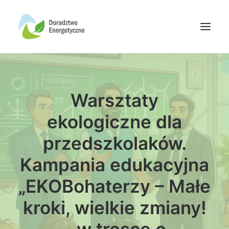
Oferta doradców
Warsztaty
Aktualności
Wydarzenia
ekologiczne dla
Oferta finansowania
przedszkolaków.
Wiedza
Kampania edukacyjna
Media
„EKOBohaterzy – Małe
Kontakt
kroki, wielkie zmiany!
Wyszukiwanie