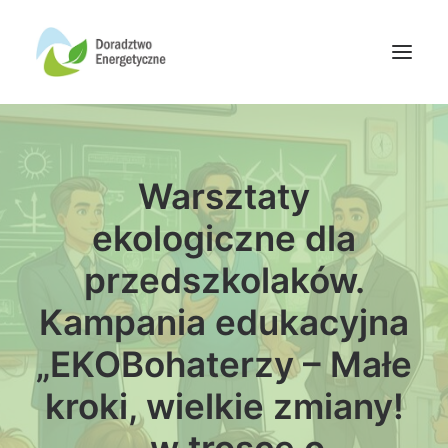
Oferta doradców
Warsztaty
Aktualności
Wydarzenia
ekologiczne dla
Oferta finansowania
przedszkolaków.
Wiedza
Kampania edukacyjna
Media
„EKOBohaterzy – Małe
Kontakt
kroki, wielkie zmiany!
Wyszukiwanie