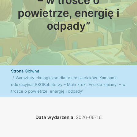
– w trosce o
powietrze, energię i
odpady”
Strona Główna
Warsztaty ekologiczne dla przedszkolaków. Kampania
edukacyjna „EKOBohaterzy – Małe kroki, wielkie zmiany! – w
trosce o powietrze, energię i odpady”
Data wydarzenia:
2026-06-16