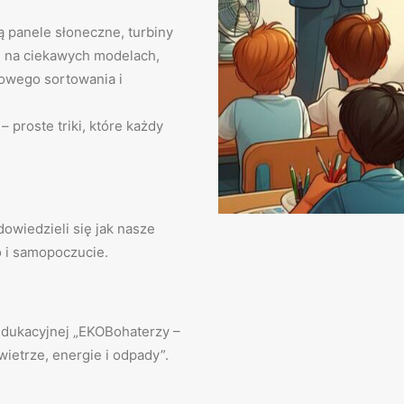
ją panele słoneczne, turbiny
e na ciekawych modelach,
owego sortowania i
 proste triki, które każdy
owiedzieli się jak nasze
 i samopoczucie.
edukacyjnej „EKOBohaterzy –
wietrze, energie i odpady”.