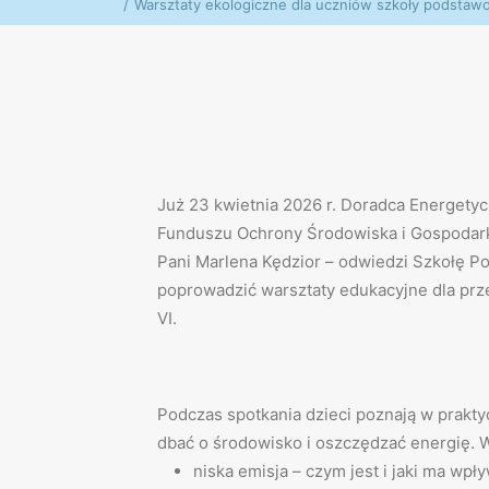
Warsztaty ekologiczne dla uczniów szkoły podstawo
Już 23 kwietnia 2026 r. Doradca Energet
Funduszu Ochrony Środowiska i Gospodar
Pani Marlena Kędzior – odwiedzi Szkołę P
poprowadzić warsztaty edukacyjne dla prze
VI.
Podczas spotkania dzieci poznają w prakty
dbać o środowisko i oszczędzać energię. W
niska emisja – czym jest i jaki ma wpły