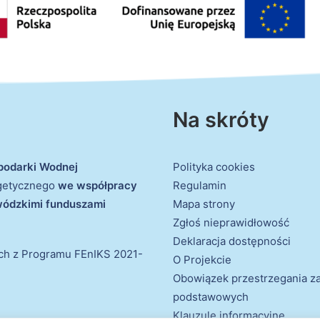
Na skróty
podarki Wodnej
Polityka cookies
rgetycznego
we współpracy
Regulamin
ewódzkimi funduszami
Mapa strony
Zgłoś nieprawidłowość
Deklaracja dostępności
ich z Programu FEnIKS 2021-
O Projekcie
Obowiązek przestrzegania 
podstawowych
Klauzule informacyjne