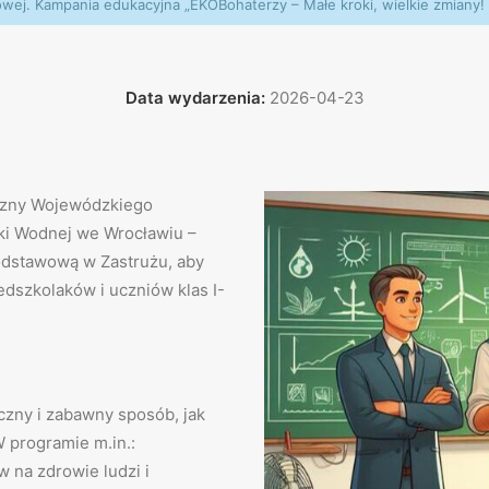
wej. Kampania edukacyjna „EKOBohaterzy – Małe kroki, wielkie zmiany! 
Data wydarzenia:
2026-04-23
yczny Wojewódzkiego
ki Wodnej we Wrocławiu –
odstawową w Zastrużu, aby
dszkolaków i uczniów klas I-
czny i zabawny sposób, jak
 programie m.in.:
w na zdrowie ludzi i