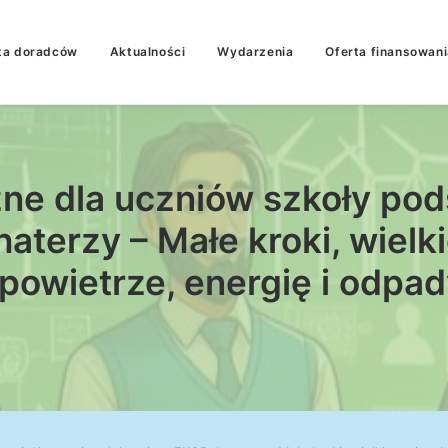
ta doradców
Aktualności
Wydarzenia
Oferta finansowani
zne dla uczniów szkoły po
terzy – Małe kroki, wielki
 powietrze, energię i odpad