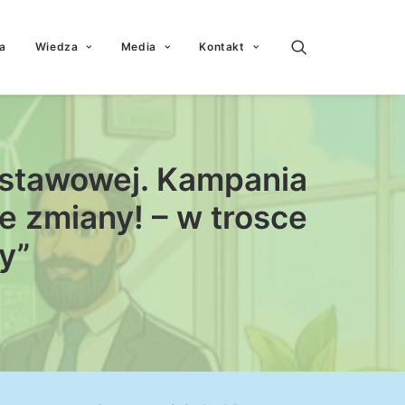
a
Wiedza
Media
Kontakt
dstawowej. Kampania
e zmiany! – w trosce
y”