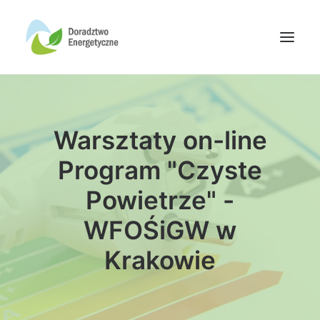
Oferta doradców
Warsztaty on-line
Aktualności
Wydarzenia
Program "Czyste
Oferta finansowania
Powietrze" -
Wiedza
WFOŚiGW w
Media
Krakowie
Kontakt
Wyszukiwanie