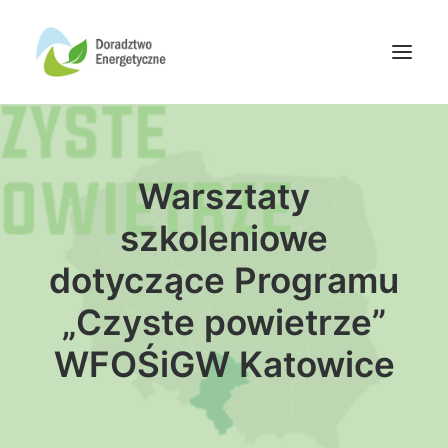
Oferta doradców
Warsztaty
Aktualności
Wydarzenia
szkoleniowe
Oferta finansowania
dotyczące Programu
Wiedza
„Czyste powietrze”
Media
WFOŚiGW Katowice
Kontakt
Wyszukiwanie