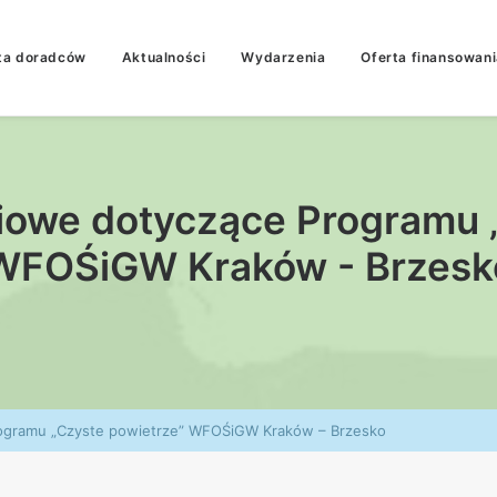
ta doradców
Aktualności
Wydarzenia
Oferta finansowani
iowe dotyczące Programu 
WFOŚiGW Kraków - Brzesk
rogramu „Czyste powietrze” WFOŚiGW Kraków – Brzesko