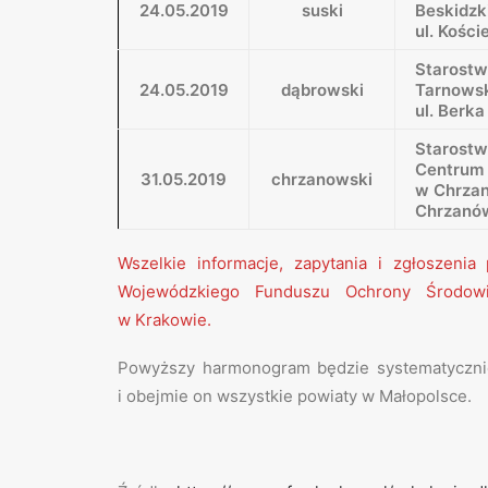
24.05.2019
suski
Beskidzk
ul. Kośc
Starost
24.05.2019
dąbrowski
Tarnows
ul. Berka
Starost
Centrum 
31.05.2019
chrzanowski
w Chrzan
Chrzanów 
Wszelkie informacje, zapytania i zgłoszeni
Wojewódzkiego Funduszu Ochrony Środow
w Krakowie.
Powyższy harmonogram będzie systematycznie
i obejmie on wszystkie powiaty w Małopolsce.