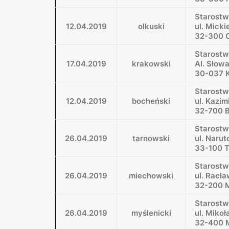
Starostw
12.04.2019
olkuski
ul. Micki
32-300 
Starost
17.04.2019
krakowski
Al. Słow
30-037 
Starostw
12.04.2019
bocheński
ul. Kazim
32-700 
Starostw
26.04.2019
tarnowski
ul. Naru
33-100 
Starost
26.04.2019
miechowski
ul. Racła
32-200 
Starostw
26.04.2019
myślenicki
ul. Mikoł
32-400 