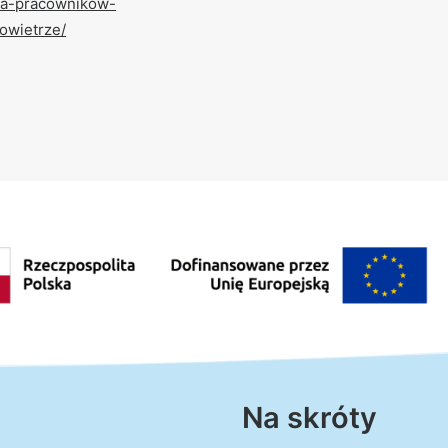
dla-pracownikow-
owietrze/
Na skróty