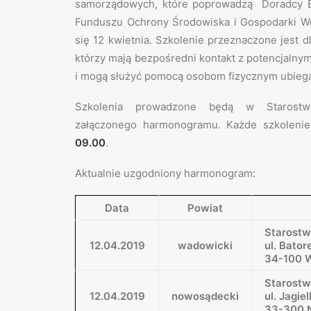
samorządowych, które poprowadzą Doradcy E
Funduszu Ochrony Środowiska i Gospodarki W
się 12 kwietnia. Szkolenie przeznaczone jest
którzy mają bezpośredni kontakt z potencjaln
i mogą służyć pomocą osobom fizycznym ubiega
Szkolenia prowadzone będą w Starostw
załączonego harmonogramu. Każde szkolenie
09.00
.
Aktualnie uzgodniony harmonogram:
Data
Powiat
Starost
12.04.2019
wadowicki
ul. Bator
34-100 
Starost
12.04.2019
nowosądecki
ul. Jagie
33-300 