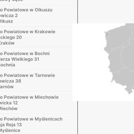
o Powiatowe w Olkuszu
ewicza 2
Olkusz
wo Powiatowe w Krakowie
ackiego 20
Kraków
o Powiatowe w Bochni
ierza Wielkiego 31
Bochnia
o Powiatowe w Tarnowie
towicza 38
Tarnów
wo Powiatowe w Miechowie
wicka 12
Miechów
o Powiatowe w Myślenicach
aja Reja 13
Myślenice