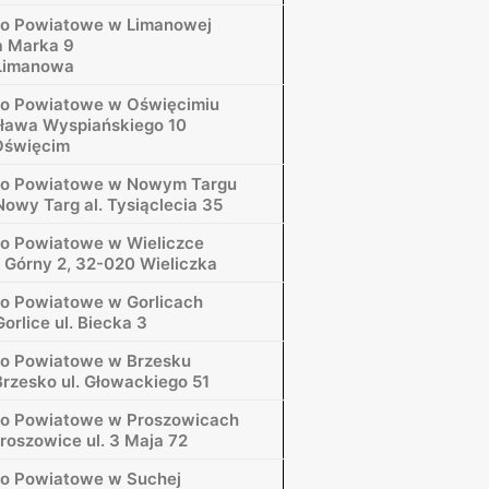
wo Powiatowe w Limanowej
fa Marka 9
Limanowa
o Powiatowe w Oświęcimiu
isława Wyspiańskiego 10
Oświęcim
wo Powiatowe w Nowym Targu
owy Targ al. Tysiąclecia 35
o Powiatowe w Wieliczce
k Górny 2, 32-020 Wieliczka
o Powiatowe w Gorlicach
orlice ul. Biecka 3
o Powiatowe w Brzesku
rzesko ul. Głowackiego 51
wo Powiatowe w Proszowicach
roszowice ul. 3 Maja 72
o Powiatowe w Suchej