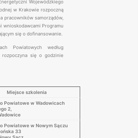
nergetyczni Wojewódzkiego
odnej w Krakowie rozpoczną
 dla pracowników samorządów,
ymi wnioskodawcami Programu
jącym się o dofinansowanie.
ach Powiatowych według
 rozpoczyna się o godzinie
Miejsce szkolenia
wo Powiatowe w Wadowicach
ego 2,
Wadowice
wo Powiatowe w Nowym Sączu
llońska 33
Nowy Sącz