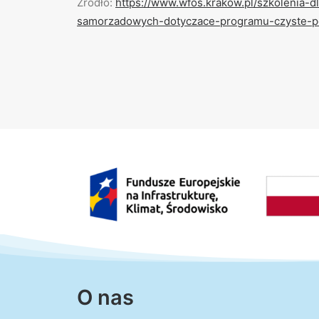
Źródło:
https://www.wfos.krakow.pl/szkolenia-
samorzadowych-dotyczace-programu-czyste-p
O nas