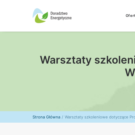
Ofer
Warsztaty szkolen
W
Strona Główna
Warsztaty szkoleniowe dotyczące P