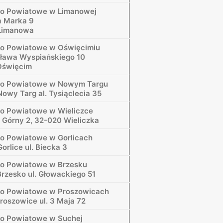
wo Powiatowe w Limanowej
fa Marka 9
Limanowa
o Powiatowe w Oświęcimiu
isława Wyspiańskiego 10
Oświęcim
wo Powiatowe w Nowym Targu
owy Targ al. Tysiąclecia 35
o Powiatowe w Wieliczce
k Górny 2, 32-020 Wieliczka
o Powiatowe w Gorlicach
orlice ul. Biecka 3
o Powiatowe w Brzesku
rzesko ul. Głowackiego 51
wo Powiatowe w Proszowicach
roszowice ul. 3 Maja 72
o Powiatowe w Suchej