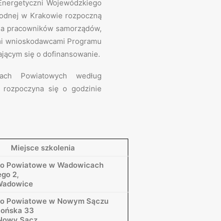
nergetyczni Wojewódzkiego
odnej w Krakowie rozpoczną
 dla pracowników samorządów,
ymi wnioskodawcami Programu
jącym się o dofinansowanie.
ach Powiatowych według
 rozpoczyna się o godzinie
Miejsce szkolenia
wo Powiatowe w Wadowicach
ego 2,
Wadowice
wo Powiatowe w Nowym Sączu
llońska 33
Nowy Sącz