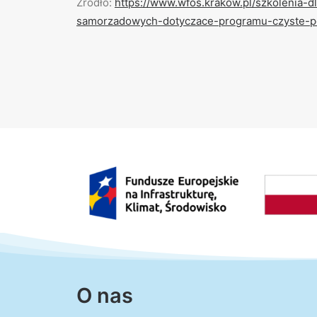
Źródło:
https://www.wfos.krakow.pl/szkolenia-
samorzadowych-dotyczace-programu-czyste-p
O nas