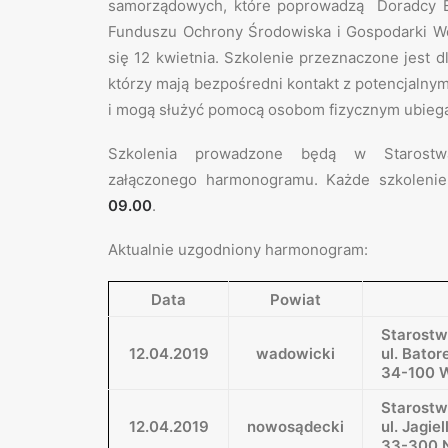
samorządowych, które poprowadzą Doradcy E
Funduszu Ochrony Środowiska i Gospodarki W
się 12 kwietnia. Szkolenie przeznaczone jest
którzy mają bezpośredni kontakt z potencjaln
i mogą służyć pomocą osobom fizycznym ubiega
Szkolenia prowadzone będą w Starostw
załączonego harmonogramu. Każde szkolenie
09.00
.
Aktualnie uzgodniony harmonogram:
Data
Powiat
Starost
12.04.2019
wadowicki
ul. Bator
34-100 
Starost
12.04.2019
nowosądecki
ul. Jagie
33-300 