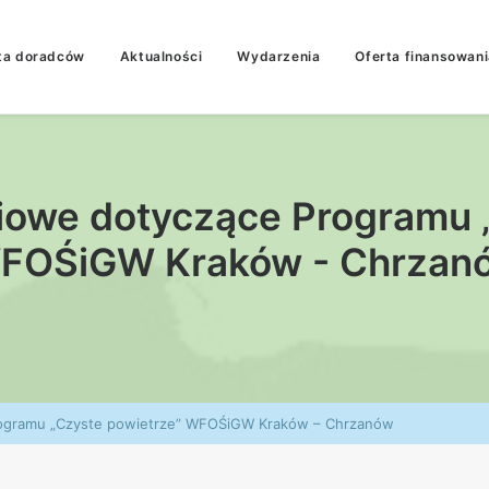
ta doradców
Aktualności
Wydarzenia
Oferta finansowani
iowe dotyczące Programu 
FOŚiGW Kraków - Chrzan
rogramu „Czyste powietrze” WFOŚiGW Kraków – Chrzanów