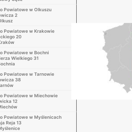
o Powiatowe w Olkuszu
ewicza 2
Olkusz
wo Powiatowe w Krakowie
ackiego 20
Kraków
o Powiatowe w Bochni
ierza Wielkiego 31
Bochnia
o Powiatowe w Tarnowie
towicza 38
Tarnów
wo Powiatowe w Miechowie
wicka 12
Miechów
o Powiatowe w Myślenicach
aja Reja 13
Myślenice