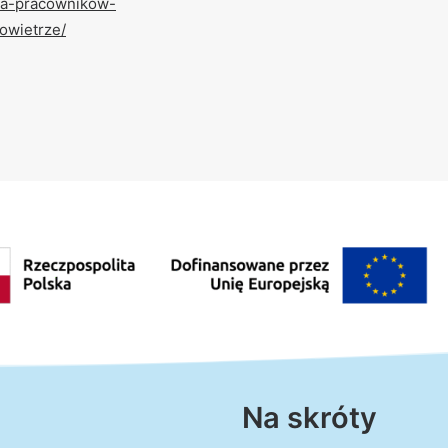
dla-pracownikow-
owietrze/
Na skróty