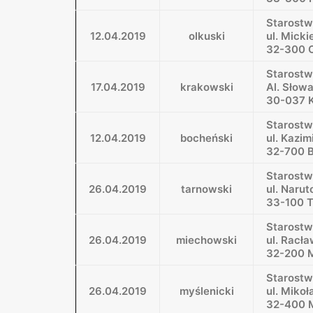
Starostw
12.04.2019
olkuski
ul. Micki
32-300 
Starost
17.04.2019
krakowski
Al. Słow
30-037 
Starostw
12.04.2019
bocheński
ul. Kazim
32-700 
Starostw
26.04.2019
tarnowski
ul. Naru
33-100 
Starost
26.04.2019
miechowski
ul. Racła
32-200 
Starostw
26.04.2019
myślenicki
ul. Mikoł
32-400 