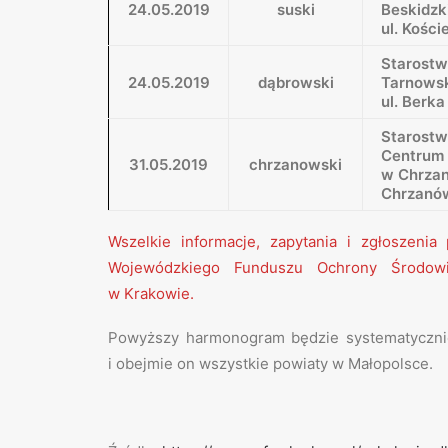
24.05.2019
suski
Beskidzk
ul. Kośc
Starost
24.05.2019
dąbrowski
Tarnows
ul. Berka
Starost
Centrum 
31.05.2019
chrzanowski
w Chrzan
Chrzanów 
Wszelkie informacje, zapytania i zgłoszeni
Wojewódzkiego Funduszu Ochrony Środow
w Krakowie.
Powyższy harmonogram będzie systematycznie
i obejmie on wszystkie powiaty w Małopolsce.