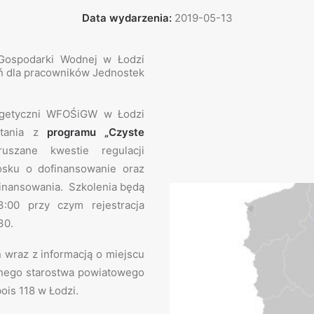
Data wydarzenia:
2019-05-13
Gospodarki Wodnej w Łodzi
eń dla pracowników Jednostek
rgetyczni WFOŚiGW w Łodzi
stania z
programu „Czyste
szane kwestie regulacji
sku o dofinansowanie oraz
ofinansowania. Szkolenia będą
:00 przy czym rejestracja
30.
wraz z informacją o miejscu
anego starostwa powiatowego
ois 118 w Łodzi.