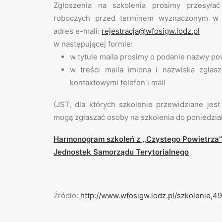
Zgłoszenia na szkolenia prosimy przesyłać
roboczych przed terminem wyznaczonym w 
adres e-mali:
rejestracja@wfosigw.lodz.pl
w następującej formie:
w tytule maila prosimy o podanie nazwy po
w treści maila imiona i nazwiska zgła
kontaktowymi telefon i mail
(​JST, dla których szkolenie przewidziane jes
mogą zgłaszać osoby na szkolenia do poniedział
Harmonogram szkoleń z ,,Czystego Powietrza
Jednostek Samorządu Terytorialnego
Źródło:
http://www.wfosigw.lodz.pl/szkolenie,4