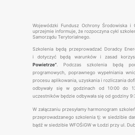
Wojewódzki Fundusz Ochrony Środowiska i 
uprzejmie informuje, że rozpoczyna cykl szkol
Samorządu Terytorialnego.
Szkolenia będą przeprowadzać Doradcy Ene
i dotyczyć będą warunków i zasad korzy
Powietrze”
. Podczas szkolenia będą poru
programowych, poprawnego wypełniania wnio
procesu aplikowania, uzyskania i rozliczania d
odbywały się w godzinach od 10:00 do 13
uczestników będzie odbywała się od godziny 9:
W załączaniu przesyłamy harmonogram szkoleń 
przeprowadzanego szkolenia tj: w siedzibie d
bądź w siedzibie WFOŚiGW w Łodzi przy ul. Dub