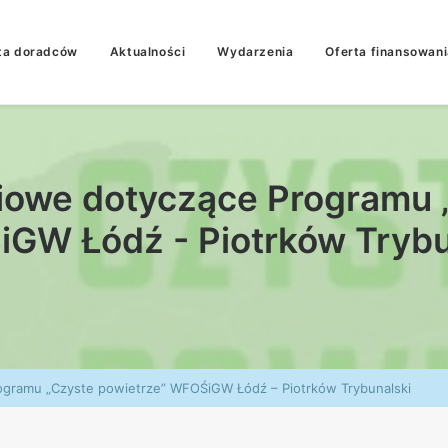
ta doradców
Aktualności
Wydarzenia
Oferta finansowani
iowe dotyczące Programu 
GW Łódź - Piotrków Trybu
ogramu „Czyste powietrze” WFOŚiGW Łódź – Piotrków Trybunalski