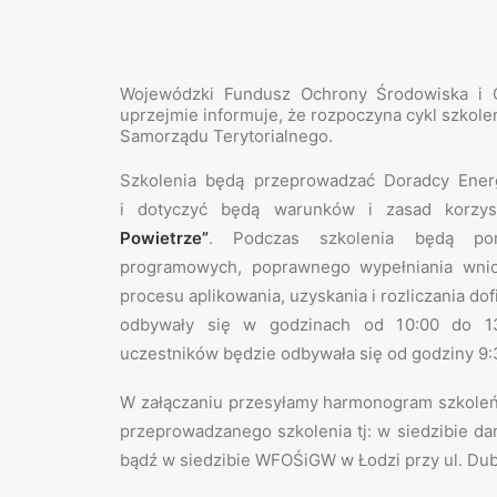
Wojewódzki Fundusz Ochrony Środowiska i 
uprzejmie informuje, że rozpoczyna cykl szkol
Samorządu Terytorialnego.
Szkolenia będą przeprowadzać Doradcy Ene
i dotyczyć będą warunków i zasad korzy
Powietrze”
. Podczas szkolenia będą poru
programowych, poprawnego wypełniania wnio
procesu aplikowania, uzyskania i rozliczania d
odbywały się w godzinach od 10:00 do 13
uczestników będzie odbywała się od godziny 9:
W załączaniu przesyłamy harmonogram szkoleń 
przeprowadzanego szkolenia tj: w siedzibie d
bądź w siedzibie WFOŚiGW w Łodzi przy ul. Dub