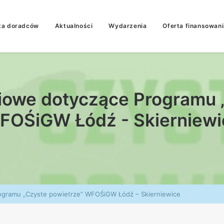
ta doradców
Aktualności
Wydarzenia
Oferta finansowani
iowe dotyczące Programu 
FOŚiGW Łódź - Skierniewi
ogramu „Czyste powietrze” WFOŚiGW Łódź – Skierniewice