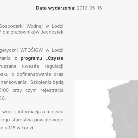
Data wydarzenia:
2019-05-15
Gospodarki Wodnej w Łodzi
eń dla pracowników Jednostek
rgetyczni WFOŚiGW w Łodzi
stania z
programu „Czyste
szane kwestie regulacji
sku o dofinansowanie oraz
ofinansowania. Szkolenia będą
:00 przy czym rejestracja
30.
wraz z informacją o miejscu
anego starostwa powiatowego
ois 118 w Łodzi.