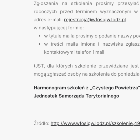
Zgłoszenia na szkolenia prosimy przesyłać
roboczych przed terminem wyznaczonym w 
adres e-mali:
rejestracja@wfosigw.lodz.pl
w następującej formie:
w tytule maila prosimy o podanie nazwy po
w treści maila imiona i nazwiska zgła
kontaktowymi telefon i mail
(​JST, dla których szkolenie przewidziane jes
mogą zgłaszać osoby na szkolenia do poniedział
Harmonogram szkoleń z ,,Czystego Powietrza
Jednostek Samorządu Terytorialnego
Źródło:
http://www.wfosigw.lodz.pl/szkolenie,4