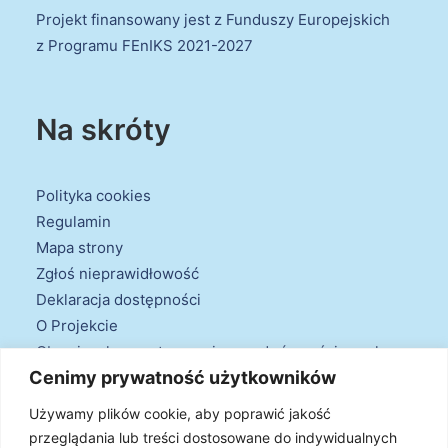
Projekt finansowany jest z Funduszy Europejskich
z Programu FEnIKS 2021-2027
Na skróty
Polityka cookies
Regulamin
Mapa strony
Zgłoś nieprawidłowość
Deklaracja dostępności
O Projekcie
Obowiązek przestrzegania zasad równościowych
Cenimy prywatność użytkowników
oraz warunków podstawowych
Klauzule informacyjne
Używamy plików cookie, aby poprawić jakość
przeglądania lub treści dostosowane do indywidualnych