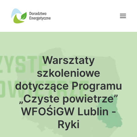
Oferta doradców
Warsztaty
Aktualności
Wydarzenia
szkoleniowe
Oferta finansowania
dotyczące Programu
Wiedza
„Czyste powietrze”
Media
WFOŚiGW Lublin -
Kontakt
Ryki
Wyszukiwanie