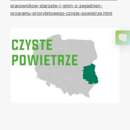
pracownikow-starostw-i-gmin-z-zagadnien-
programu-priorytetowego-czyste-powietrze.html