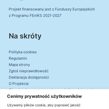
Projekt finansowany jest z Funduszy Europejskich
z Programu FEnIKS 2021-2027
Na skróty
Polityka cookies
Regulamin
Mapa strony
Zgłoś nieprawidłowość
Deklaracja dostępności
O Projekcie
Obowiązek przestrzegania zasad równościowych
Cenimy prywatność użytkowników
oraz warunków podstawowych
Klauzule informacyjne
Używamy plików cookie, aby poprawić jakość