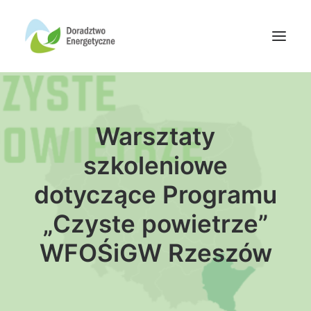
Oferta doradców
Warsztaty
Aktualności
Wydarzenia
szkoleniowe
Oferta finansowania
dotyczące Programu
Wiedza
„Czyste powietrze”
Media
WFOŚiGW Rzeszów
Kontakt
Wyszukiwanie