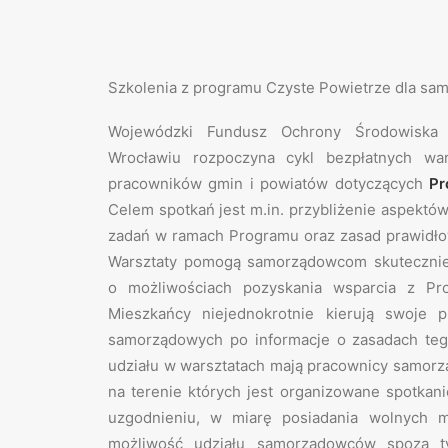
Szkolenia z programu Czyste Powietrze dla s
Wojewódzki Fundusz Ochrony Środowiska
Wrocławiu rozpoczyna cykl bezpłatnych war
pracowników gmin i powiatów dotyczących
Pro
Celem spotkań jest m.in. przybliżenie aspektó
zadań w ramach Programu oraz zasad prawidł
Warsztaty pomogą samorządowcom skutecznie
o możliwościach pozyskania wsparcia z Pro
Mieszkańcy niejednokrotnie kierują swoje p
samorządowych po informacje o zasadach te
udziału w warsztatach mają pracownicy samorz
na terenie których jest organizowane spotkan
uzgodnieniu, w miarę posiadania wolnych mi
możliwość udziału samorządowców spoza t