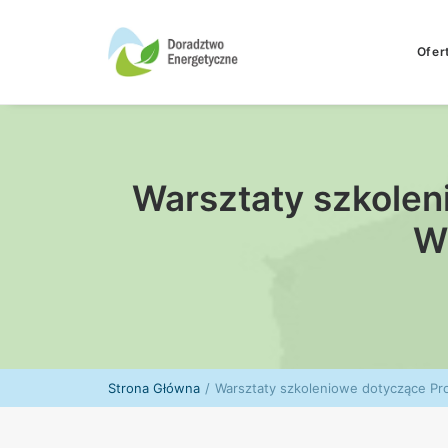
Ofer
Warsztaty szkolen
W
Strona Główna
Warsztaty szkoleniowe dotyczące P