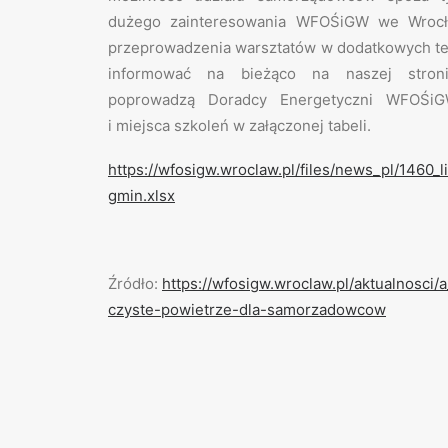
dużego zainteresowania WFOŚiGW we Wrocł
przeprowadzenia warsztatów w dodatkowych te
informować na bieżąco na naszej stronie
poprowadzą Doradcy Energetyczni WFOŚi
i miejsca szkoleń w załączonej tabeli.
https://wfosigw.wroclaw.pl/files/news_pl/1460_l
gmin.xlsx
Źródło:
https://wfosigw.wroclaw.pl/aktualnosci
czyste-powietrze-dla-samorzadowcow