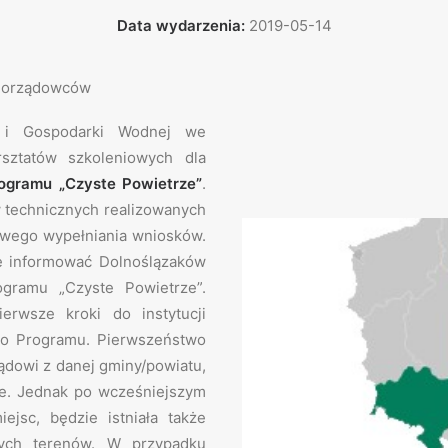
Data wydarzenia:
2019-05-14
amorządowców
 i Gospodarki Wodnej we
sztatów szkoleniowych dla
gramu „Czyste Powietrze”
.
w technicznych realizowanych
owego wypełniania wniosków.
 informować Dolnoślązaków
gramu „Czyste Powietrze”.
ierwsze kroki do instytucji
go Programu. Pierwszeństwo
ądowi z danej gminy/powiatu,
ie. Jednak po wcześniejszym
ejsc, będzie istniała także
ych terenów. W przypadku