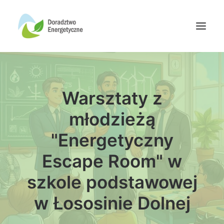
Oferta doradców
Warsztaty z
Aktualności
Wydarzenia
młodzieżą
Oferta finansowania
"Energetyczny
Wiedza
Escape Room" w
Media
szkole podstawowej
Kontakt
w Łososinie Dolnej
Wyszukiwanie