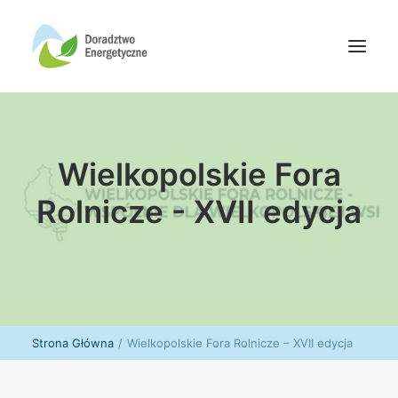
Oferta doradców
Wielkopolskie Fora
Aktualności
Wydarzenia
Rolnicze - XVII edycja
Oferta finansowania
Wiedza
Media
Kontakt
Strona Główna
Wielkopolskie Fora Rolnicze – XVII edycja
Wyszukiwanie