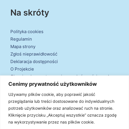
Na skróty
Polityka cookies
Regulamin
Mapa strony
Zgłoś nieprawidłowość
Deklaracja dostępności
O Projekcie
Obowiązek przestrzegania zasad równościowych
Cenimy prywatność użytkowników
oraz warunków podstawowych
Klauzule informacyjne
Używamy plików cookie, aby poprawić jakość
przeglądania lub treści dostosowane do indywidualnych
potrzeb użytkowników oraz analizować ruch na stronie.
Kliknięcie przycisku „Akceptuj wszystkie” oznacza zgodę
na wykorzystywanie przez nas plików cookie.
© 2026 Projekt Doradztwa Energetycznego. Wszystkie prawa