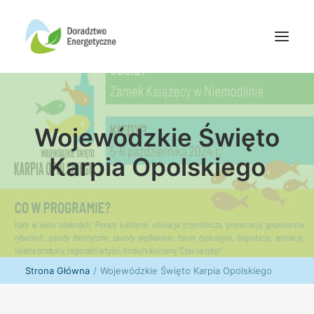
Oferta doradców
Wojewódzkie Święto
Aktualności
Wydarzenia
Karpia Opolskiego
Oferta finansowania
Wiedza
Media
Kontakt
Strona Główna
Wojewódzkie Święto Karpia Opolskiego
Wyszukiwanie