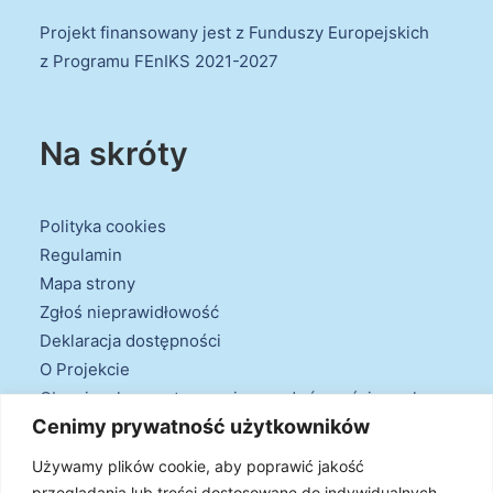
Projekt finansowany jest z Funduszy Europejskich
z Programu FEnIKS 2021-2027
Na skróty
Polityka cookies
Regulamin
Mapa strony
Zgłoś nieprawidłowość
Deklaracja dostępności
O Projekcie
Obowiązek przestrzegania zasad równościowych
Cenimy prywatność użytkowników
oraz warunków podstawowych
Klauzule informacyjne
Używamy plików cookie, aby poprawić jakość
przeglądania lub treści dostosowane do indywidualnych