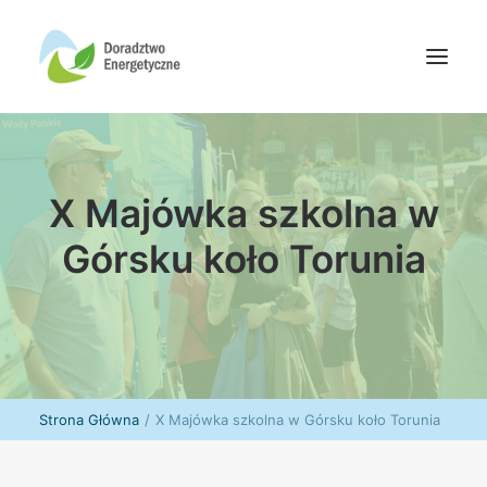
Oferta doradców
X Majówka szkolna w
Aktualności
Wydarzenia
Górsku koło Torunia
Oferta finansowania
Wiedza
Media
Kontakt
Strona Główna
X Majówka szkolna w Górsku koło Torunia
Wyszukiwanie