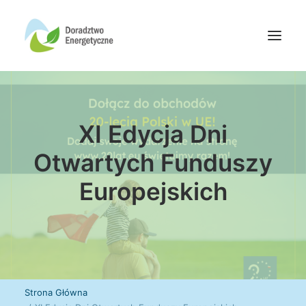
Oferta doradców
XI Edycja Dni
Aktualności
Wydarzenia
Otwartych Funduszy
Oferta finansowania
Europejskich
Wiedza
Media
Kontakt
Wyszukiwanie
Strona Główna