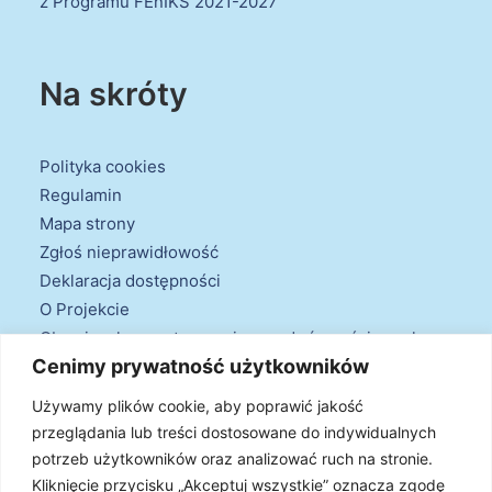
z Programu FEnIKS 2021-2027
Na skróty
Polityka cookies
Regulamin
Mapa strony
Zgłoś nieprawidłowość
Deklaracja dostępności
O Projekcie
Obowiązek przestrzegania zasad równościowych
Cenimy prywatność użytkowników
oraz warunków podstawowych
Klauzule informacyjne
Używamy plików cookie, aby poprawić jakość
przeglądania lub treści dostosowane do indywidualnych
potrzeb użytkowników oraz analizować ruch na stronie.
Kliknięcie przycisku „Akceptuj wszystkie” oznacza zgodę