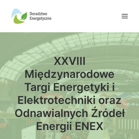
Oferta doradców
XXVIII
Aktualności
Wydarzenia
Międzynarodowe
Oferta finansowania
Targi Energetyki i
Wiedza
Elektrotechniki oraz
Media
Odnawialnych Źródeł
Kontakt
Energii ENEX
Wyszukiwanie