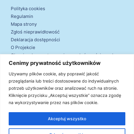
Polityka cookies
Regulamin
Mapa strony
Zgłoś nieprawidłowość
Deklaracja dostępności
O Projekcie
Obowiązek przestrzegania zasad równościowych
Cenimy prywatność użytkowników
oraz warunków podstawowych
Klauzule informacyjne
Używamy plików cookie, aby poprawić jakość
przeglądania lub treści dostosowane do indywidualnych
potrzeb użytkowników oraz analizować ruch na stronie.
Kliknięcie przycisku „Akceptuj wszystkie” oznacza zgodę
na wykorzystywanie przez nas plików cookie.
© 2026 Projekt Doradztwa Energetycznego. Wszystkie prawa
zastrzeżone
Akceptuj wszystko