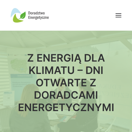
Oferta doradców
Z ENERGIĄ DLA
Aktualności
Wydarzenia
KLIMATU – DNI
Oferta finansowania
OTWARTE Z
Wiedza
DORADCAMI
Media
ENERGETYCZNYMI
Kontakt
Wyszukiwanie